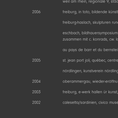
weil am rhein, regionale 9, städ
2006
freiburg, in toto, bildende küns
freiburg-haslach, skulpturen r
eschbach, bildhauersymposium 
zusammen mit c. konrads, cw. lot
au pays de barr et du bernstein
2005
st. jean port joli, québec, centr
nördlingen, kunstverein nördlinge
2004
oberammergau, wieder-eröffn
2003
freiburg, e-werk hallen ür kunst
2002
calesetta/sardinien, civico mus