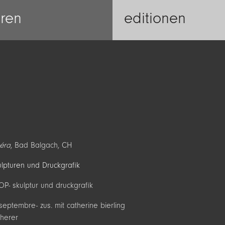
uren
editionen
éra
, Bad Balgach, CH
kulpturen und Druckgrafik
OOP- skulptur und druckgrafik
septembre- zus. mit catherine bierling
cherer