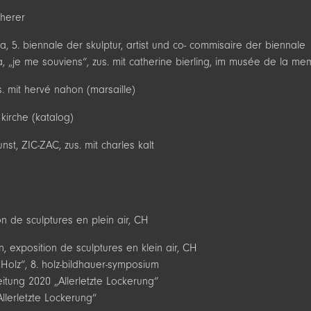
cherer
da, 5. biennale der skulptur, artist und co- commisaire der biennale
a, „je me souviens“, zus. mit catherine bierling, im musée de la me
us. mit hervé nahon (marsaille)
 kirche (katalog)
t, ZIC-ZAC, zus. mit charles kalt
on de sculptures en plein air, CH
n, exposition de sculptures en klein air, CH
Holz“, 8. holz-bildhauer-symposium
zeitung 2020 „Allerletzte Lockerung“
Allerletzte Lockerung“