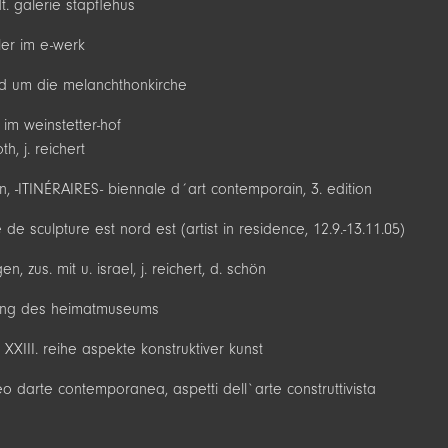
t. galerie stapflehus
tler im e-werk
und um die melanchthonkirche
im weinstetter-hof
h, j. reichert
, -ITINÉRAIRES- biennale d´art contemporain, 3. edition
e de sculpture est nord est (artist in residence, 12.9.-13.11.05)
n, zus. mit u. israel, j. reichert, d. schön
ung des heimatmuseums
, XXIII. reihe aspekte konstruktiver kunst
eo darte contemporanea, aspetti dell`arte construttivista